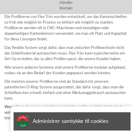
Händler
Kontakt
Die Profilkerne von Flex Trim wurden entwickelt, um das Kantenschleifen
so früh wie möglich im Prozess so einfach wie möglich zu machen.
Profilkerne werden oft in CNC-Maschinen und einseitigen oder
doppelseitigen Kantenleimern verwendet, wo man oft Platz und Kapazität
für diese Lösungen findet.
Das flexible System sorgt dafür, dass man zwischen Profilwechseln nicht
das Schleifmaterial austauschen muss. Flex Trim kann typischerweise ein
Set-Up erstellen, das zu allen Profilen passt, die unsere Kunden haben.
Wie unsere anderen Systeme sind unsere Profilkerne modular aufgebaut,
sodass sie an den Bedarf der Kunden angepasst werden können.
Die meisten unserer Profilkerne sind als Standard mit unserem
patentierten O-Ring-System ausgestattet, das dafür sorgt, dass man die
Schleifbürsten schnell, einfach und ohne Werkzeuggebrauch austauschen
kann.
Wenn Sie mehr wissen möchten, kontaktieren Sie uns bitte telefonisch
unter +45 96 76 01 28 oder schicken Sie eine E-Mail an info@flex-
trim.com.
Administrer samtykke til cookies