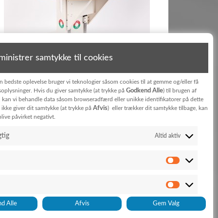
inistrer samtykke til cookies
en bedste oplevelse bruger vi teknologier såsom cookies til at gemme og/eller få
Godkend Alle
oplysninger. Hvis du giver samtykke (at trykke på
) til brugen af
, kan vi behandle data såsom browseradfærd eller unikke identifikatorer på dette
Afvis
ikke giver dit samtykke (at trykke på
) eller trækker dit samtykke tilbage, kan
live påvirket negativt.
tig
Altid aktiv
Informationsblatt abonnieren
Jeg har læst og accepterer vilkårene for behandling
af personoplysninger i
privatlivpolitik
d Alle
Afvis
Gem Valg