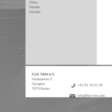
Video
Händler
Kontakt
FLEX TRIM A/S
Hedeparken 3
Glyngøre
+45 96 76 01 28
7870 Roslev
info@flex-trim.com