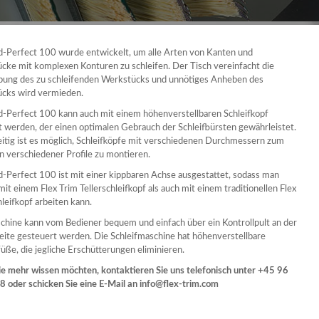
d-Perfect 100 wurde entwickelt, um alle Arten von Kanten und
cke mit komplexen Konturen zu schleifen. Der Tisch vereinfacht die
ung des zu schleifenden Werkstücks und unnötiges Anheben des
cks wird vermieden.
d-Perfect 100 kann auch mit einem höhenverstellbaren Schleifkopf
rt werden, der einen optimalen Gebrauch der Schleifbürsten gewährleistet.
eitig ist es möglich, Schleifköpfe mit verschiedenen Durchmessern zum
n verschiedener Profile zu montieren.
d-Perfect 100 ist mit einer kippbaren Achse ausgestattet, sodass man
it einem Flex Trim Tellerschleifkopf als auch mit einem traditionellen Flex
leifkopf arbeiten kann.
chine kann vom Bediener bequem und einfach über ein Kontrollpult an der
eite gesteuert werden. Die Schleifmaschine hat höhenverstellbare
ße, die jegliche Erschütterungen eliminieren.
e mehr wissen möchten, kontaktieren Sie uns telefonisch unter
+45 96
8 oder schicken Sie eine E-Mail an info@flex-trim.com