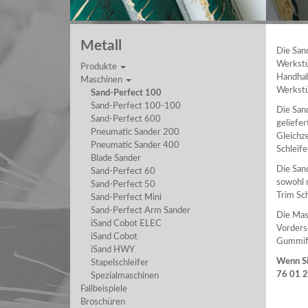
Metall
Die San
Werkstü
Produkte
Handhab
Maschinen
Werkstü
Sand-Perfect 100
Sand-Perfect 100-100
Die San
Sand-Perfect 600
geliefe
Pneumatic Sander 200
Gleichz
Pneumatic Sander 400
Schleife
Blade Sander
Die San
Sand-Perfect 60
sowohl m
Sand-Perfect 50
Trim Sch
Sand-Perfect Mini
Sand-Perfect Arm Sander
Die Mas
iSand Cobot ELEC
Vorders
iSand Cobot
Gummifü
iSand HWY
Wenn Si
Stapelschleifer
76 01 2
Spezialmaschinen
Fallbeispiele
Broschüren