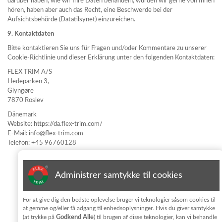
darüber haben, wie wir Ihre Daten behandeln, würden wir gerne von Ihnen
hören, haben aber auch das Recht, eine Beschwerde bei der
Aufsichtsbehörde (Datatilsynet) einzureichen.
9. Kontaktdaten
Bitte kontaktieren Sie uns für Fragen und/oder Kommentare zu unserer
Cookie-Richtlinie und dieser Erklärung unter den folgenden Kontaktdaten:
FLEX TRIM A/S
Hedeparken 3,
Glyngøre
7870 Roslev
Dänemark
Website: https://da.flex-trim.com/
E-Mail: info@flex-trim.com
Telefon: +45 96760128
Informationsblatt abonnieren
Administrer samtykke til cookies
Jeg har læst og accepterer vilkårene for behandling af
For at give dig den bedste oplevelse bruger vi teknologier såsom cookies til
personoplysninger i
privatlivpolitik
at gemme og/eller få adgang til enhedsoplysninger. Hvis du giver samtykke
Godkend Alle
(at trykke på
) til brugen af disse teknologier, kan vi behandle